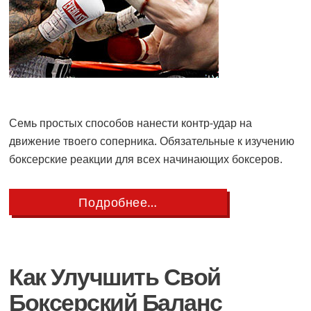
Семь простых способов нанести контр-удар на
движение твоего соперника. Обязательные к изучению
боксерские реакции для всех начинающих боксеров.
about
Подробнее…
7
Простых
Контр-
Ударов
для
Как Улучшить Свой
Боксеров
Боксерский Баланс