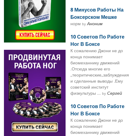
8 Минусов Работы На
Боксерском Мешке
норм
Аноним
by
10 Советов По Работе
Ног В Боксе
К сожалению Джони не до
конца понимает
биомеханнику движений
.Отсюда многие его
,,теоритические,,заблуждения
и сделанные выводы .Ему
советский институт
физкультуры ...
Сергей
by
10 Советов По Работе
Ног В Боксе
К сожалению Джони не до
конца понимает
биомеханнику движений