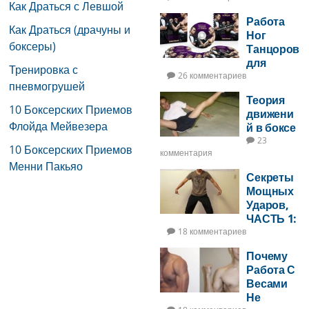
Как Драться с Левшой
Работа
Как Драться (драчуны и
Ног
боксеры)
Танцоров
для
Тренировка с
Бойцов
26 комментариев
пневмогрушей
Теория
10 Боксерских Приемов
движени
Флойда Мейвезера
й в боксе
23
10 Боксерских Приемов
комментария
Менни Пакьяо
Секреты
Мощных
Ударов,
ЧАСТЬ 1:
Удары С
18 комментариев
Урором
Почему
На 2 Ноги
Работа С
Весами
Не