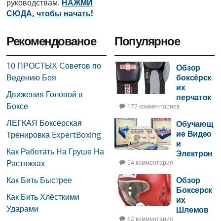
руководствам.
НАЖМИ
СЮДА, чтобы начать!
Рекомендованое
Популярное
10 ПРОСТЫХ Советов по
Обзор
Ведению Боя
боксёрск
их
Движения Головой в
перчаток
Боксе
177 комментариев
ЛЕГКАЯ Боксерская
Обучающ
ие Видео
Тренировка ExpertBoxing
и
Как Работать На Груше На
Электрон
Растяжках
ная Книга
64 комментария
по Боксу
Как Бить Быстрее
Обзор
Боксерск
Как Бить Хлёсткими
их
Ударами
Шлемов
62 комментария