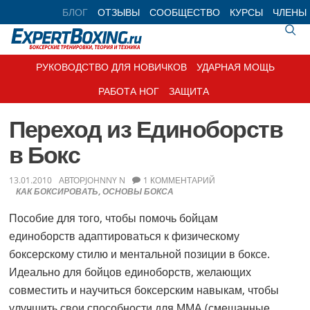
Skip
Skip
Skip
Skip
БЛОГ
ОТЗЫВЫ
СООБЩЕСТВО
КУРСЫ
ЧЛЕНЫ
to
to
to
to
primary
main
primary
footer
navigation
content
sidebar
РУКОВОДСТВО ДЛЯ НОВИЧКОВ
УДАРНАЯ МОЩЬ
РАБОТА НОГ
ЗАЩИТА
Переход из Единоборств
в Бокс
13.01.2010
АВТОР
JOHNNY N
1 КОММЕНТАРИЙ
КАК БОКСИРОВАТЬ
,
ОСНОВЫ БОКСА
Пособие для того, чтобы помочь бойцам
единоборств адаптироваться к физическому
боксерскому стилю и ментальной позиции в боксе.
Идеально для бойцов единоборств, желающих
совместить и научиться боксерским навыкам, чтобы
улучшить свои способности для ММА (смешанные