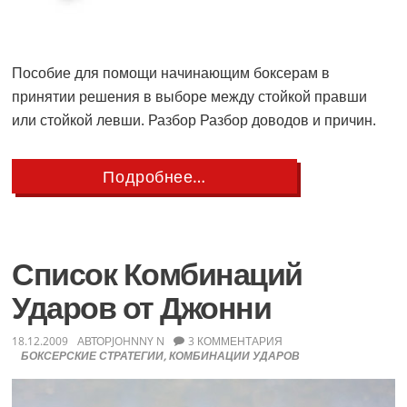
Пособие для помощи начинающим боксерам в
принятии решения в выборе между стойкой правши
или стойкой левши. Разбор Разбор доводов и причин.
about
Подробнее…
Выбор
Между
Стойкой
Правши
и
Список Комбинаций
Стойкой
Левши
Ударов от Джонни
18.12.2009
АВТОР
JOHNNY N
3 КОММЕНТАРИЯ
БОКСЕРСКИЕ СТРАТЕГИИ
,
КОМБИНАЦИИ УДАРОВ