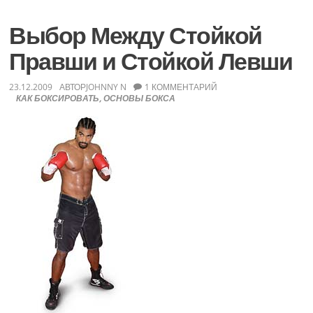
в
Бокс
Выбор Между Стойкой
Правши и Стойкой Левши
23.12.2009
АВТОР
JOHNNY N
1 КОММЕНТАРИЙ
КАК БОКСИРОВАТЬ
,
ОСНОВЫ БОКСА