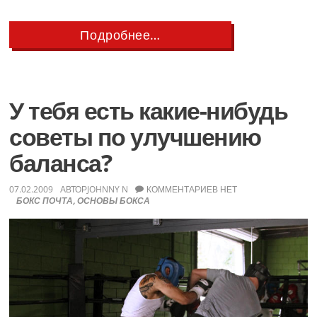
about
Подробнее…
Краткий
Обзор
на
Лапы
Everlast
У тебя есть какие-нибудь
Mantis
Punch
советы по улучшению
Mitts
баланса?
07.02.2009
АВТОР
JOHNNY N
КОММЕНТАРИЕВ НЕТ
БОКС ПОЧТА
,
ОСНОВЫ БОКСА