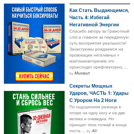
Sidebar
Как Стать Выдающимся,
Часть 4: Избегай
Негативной Энергии
Спасибо автору за Грамотный
слог,а главное за переданную
суть восприятия реальности!
Зачастуюмы рождаемся на
провокации негативных «
маятников»причём это
происходит нрефлекторно, ...
Михаил
by
Секреты Мощных
Ударов, ЧАСТЬ 1: Удары
С Урором На 2 Ноги
По ощущениям разница в
опоре на одну ногу и на две
велика и очевидна. Но
принцип тяни-толкай в конце
поста ...
Ali
by