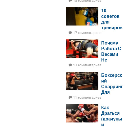
Увеличит
18 комментариев
Ударную
10
Мощь —
советов
ЧАСТЬ 2
для
трениров
ок на
17 комментариев
боксерск
Почему
ом мешке
Работа С
Весами
Не
Увеличит
13 комментариев
Ударную
Боксерск
Мощь
ий
Спарринг
Для
Новичков
11 комментариев
Как
Драться
(драчуны
и