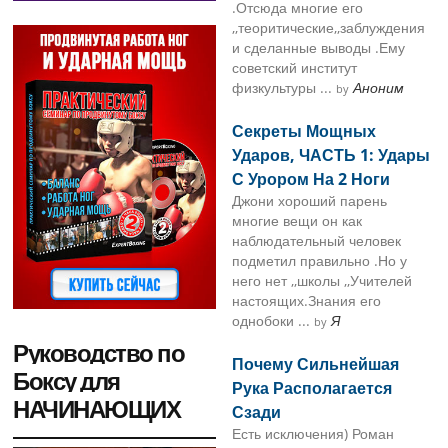
.Отсюда многие его
,,теоритические,,заблуждения
и сделанные выводы .Ему
советский институт
физкультуры ...
Аноним
by
Секреты Мощных
Ударов, ЧАСТЬ 1: Удары
С Урором На 2 Ноги
Джони хороший парень
многие вещи он как
наблюдательный человек
подметил правильно .Но у
него нет ,,школы ,,Учителей
настоящих.Знания его
однобоки ...
Я
by
Руководство по
Почему Сильнейшая
Боксу для
Рука Располагается
НАЧИНАЮЩИХ
Сзади
Есть исключения) Роман