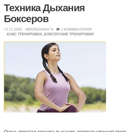
Джонни
Техника Дыхания
Боксеров
13.12.2009
АВТОР
JOHNNY N
2 КОММЕНТАРИЯ
БОКС ТРЕНИРОВКА
,
БОКСЕРСКИЕ ТРЕНИРОВКИ
Очень простая техника дыхания, которая улучшит твою