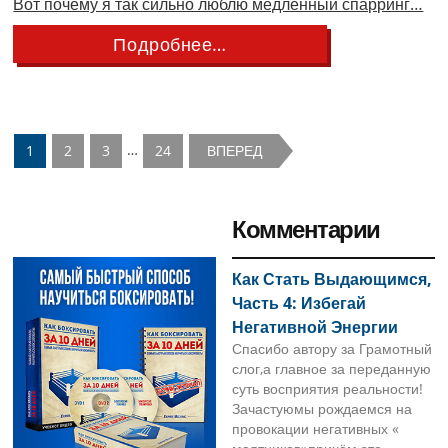
Вот почему я так сильно люблю медленный спарринг…
about
Подробнее…
Секретный
Боксерский
Метод
Тренировок
—
Interim
МЕДЛЕННЫЙ
…
Page
Page
Page
Page
1
2
3
24
ВПЕРЕД
СПАРРИНГ
pages
omitted
Primary
Комментарии
Sidebar
Как Стать Выдающимся,
Часть 4: Избегай
Негативной Энергии
Спасибо автору за Грамотный
слог,а главное за переданную
суть восприятия реальности!
Зачастуюмы рождаемся на
провокации негативных «