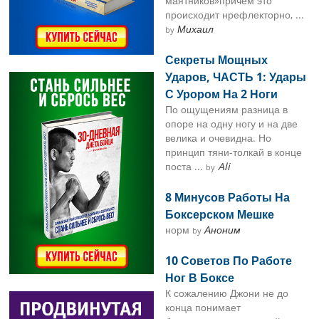
маятников»причём это
происходит нрефлекторно, ...
Михаил
by
Секреты Мощных
Ударов, ЧАСТЬ 1: Удары
С Урором На 2 Ноги
По ощущениям разница в
опоре на одну ногу и на две
велика и очевидна. Но
принцип тяни-толкай в конце
поста ...
Ali
by
8 Минусов Работы На
Боксерском Мешке
норм
Аноним
by
10 Советов По Работе
Ног В Боксе
К сожалению Джони не до
конца понимает