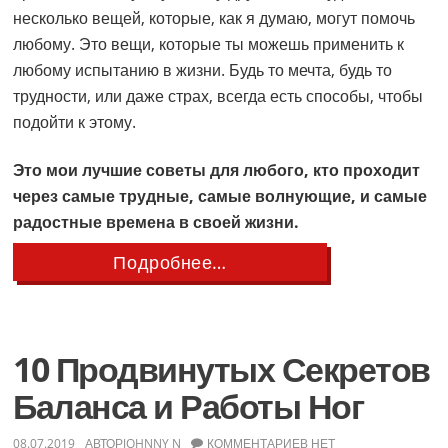
несколько вещей, которые, как я думаю, могут помочь
любому. Это вещи, которые ты можешь применить к
любому испытанию в жизни. Будь то мечта, будь то
трудности, или даже страх, всегда есть способы, чтобы
подойти к этому.
Это мои лучшие советы для любого, кто проходит
через самые трудные, самые волнующие, и самые
радостные времена в своей жизни.
about
Подробнее…
5
Советов
по
Психическому
Здоровью,
10 Продвинутых Секретов
Которые
Сделают
Баланса и Работы Ног
Тебя
Чемпионом
08.07.2019
АВТОР
JOHNNY N
КОММЕНТАРИЕВ НЕТ