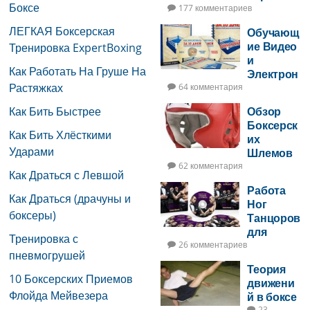
Боксе
177 комментариев
ЛЕГКАЯ Боксерская
Обучающ
ие Видео
Тренировка ExpertBoxing
и
Как Работать На Груше На
Электрон
Растяжках
ная Книга
64 комментария
по Боксу
Как Бить Быстрее
Обзор
Боксерск
Как Бить Хлёсткими
их
Ударами
Шлемов
62 комментария
Как Драться с Левшой
Работа
Как Драться (драчуны и
Ног
боксеры)
Танцоров
для
Тренировка с
Бойцов
26 комментариев
пневмогрушей
Теория
10 Боксерских Приемов
движени
Флойда Мейвезера
й в боксе
23