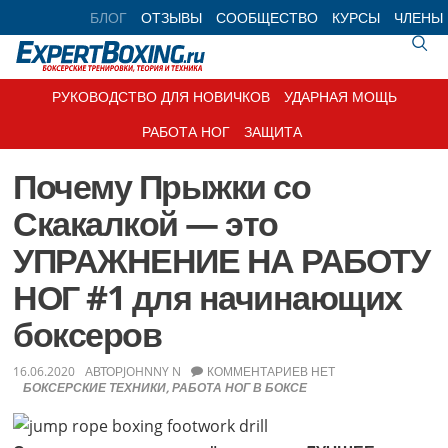
Skip
Skip
Skip
Skip
БЛОГ
ОТЗЫВЫ
СООБЩЕСТВО
КУРСЫ
ЧЛЕНЫ
to
to
to
to
primary
main
primary
footer
navigation
content
sidebar
РУКОВОДСТВО ДЛЯ НОВИЧКОВ
УДАРНАЯ МОЩЬ
РАБОТА НОГ
ЗАЩИТА
Почему Прыжки со
Скакалкой — это
УПРАЖНЕНИЕ НА РАБОТУ
НОГ #1 для начинающих
боксеров
16.06.2020
АВТОР
JOHNNY N
КОММЕНТАРИЕВ НЕТ
БОКСЕРСКИЕ ТЕХНИКИ
,
РАБОТА НОГ В БОКСЕ