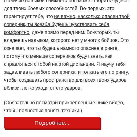
Наличие навыков ближнего боя может творить чудеса
для твоих боевых способностей. Во-первых, это
гарантирует тебе, что
не важно, насколько опасен твой
соперник, ты
всегда
будешь чувствовать себя
комфортно
, даже прямо перед ним. Во-вторых, ты
владеешь навыком, которого нет у многих бойцов. Это
означает, что ты будешь намного опаснее в ринге,
потому что меньше соперников будут знать, как
справляться с тобой на этой дистанции. Я научу тебя
задавливать любого соперника, и толкать его по рингу,
чтобы создавать пространство для всех твоих ударов
вблизи, легко уходя от его ударов.
(Обязательно посмотри прикрепленные ниже видео,
чтобы полностью понять техники.)
about
Подробнее…
Руководство
БОКСЕРА