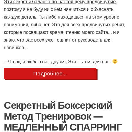
Эти секреты баланса по-настоящему продвинутые
,
поэтому я не буду ни с кем нянчиться и объяснять
каждую деталь. Ты либо находишься на этом уровне
понимания, либо нет. Это для всех продвинутых ребят,
которые посвящают время чтению моего сайта… и я
знаю, что вас всех уже тошнит от руководств для
новичков…
…Что ж, я люблю вас друзья. Эта статья для вас.
about
Подробнее…
10
Продвинутых
Секретов
Баланса
и
Секретный Боксерский
Работы
Ног
Метод Тренировок —
МЕДЛЕННЫЙ СПАРРИНГ