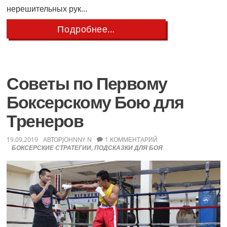
нерешительных рук…
about
Подробнее…
Как
Выбрасывать
Больше
Комбинаций
Ударов
Советы по Первому
Боксерскому Бою для
Тренеров
19.09.2019
АВТОР
JOHNNY N
1 КОММЕНТАРИЙ
БОКСЕРСКИЕ СТРАТЕГИИ
,
ПОДСКАЗКИ ДЛЯ БОЯ