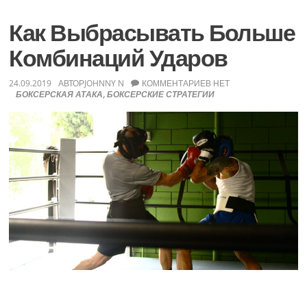
Дни
ОТДЫХА
Как Выбрасывать Больше
Комбинаций Ударов
24.09.2019
АВТОР
JOHNNY N
КОММЕНТАРИЕВ НЕТ
БОКСЕРСКАЯ АТАКА
,
БОКСЕРСКИЕ СТРАТЕГИИ