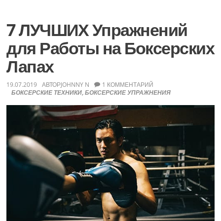
по
Ближнему
Бою
7 ЛУЧШИХ Упражнений
для Работы на Боксерских
Лапах
19.07.2019
АВТОР
JOHNNY N
1 КОММЕНТАРИЙ
БОКСЕРСКИЕ ТЕХНИКИ
,
БОКСЕРСКИЕ УПРАЖНЕНИЯ