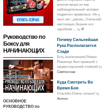
многие вещи он как
наблюдательный человек
подметил правильно .Но у
него нет ,,школы ,,Учителей
настоящих.Знания его
однобоки ...
Я
by
Руководство по
Почему Сильнейшая
Боксу для
Рука Располагается
НАЧИНАЮЩИХ
Сзади
Есть исключения) Роман
Романчук был правшой с
правосторонней стойкой)
by
Святослав
Куда Смотреть Во
Время Боя
Спасибо.Очень сильно!
by
Антон
ОСНОВНОЕ
РУКОВОДСТВО по