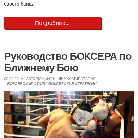
своего бойца.
about
Подробнее…
Советы
по
Первому
Боксерскому
Бою
Руководство БОКСЕРА по
для
Тренеров
Ближнему Бою
02.08.2019
АВТОР
JOHNNY N
2 КОММЕНТАРИЯ
БОКСЕРСКИЕ СТИЛИ
,
БОКСЕРСКИЕ СТРАТЕГИИ