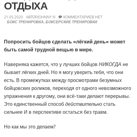
ОТДЫХА
НА
РАБОТУ
НОГ
21.05.2020
АВТОР
JOHNNY N
КОММЕНТАРИЕВ НЕТ
#1
БОКС ТРЕНИРОВКА
,
БОКСЕРСКИЕ ТРЕНИРОВКИ
для
начинающих
боксеров
Попросить бойцов сделать «лёгкий день» может
быть самой трудной вещью в мире.
Наверняка кажется, что у лучших бойцов
НИКОГДА
не
бывает лёгких дней. Но я могу уверить тебя, что они
есть. В промежутках между просмотрами безумных
бойцовских роликов, переходя от одного невозможного
упражнения к другому, они всё-таки делают перерывы.
Это единственный способ
действительно
стать
сильнее И в перспективе остаться без травм.
Но как мы это делаем?