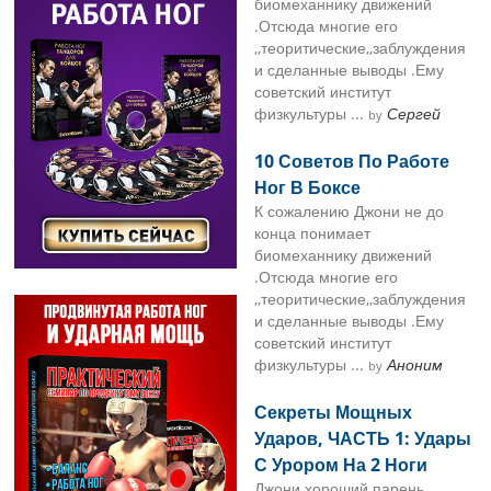
биомеханнику движений
.Отсюда многие его
,,теоритические,,заблуждения
и сделанные выводы .Ему
советский институт
физкультуры ...
Сергей
by
10 Советов По Работе
Ног В Боксе
К сожалению Джони не до
конца понимает
биомеханнику движений
.Отсюда многие его
,,теоритические,,заблуждения
и сделанные выводы .Ему
советский институт
физкультуры ...
Аноним
by
Секреты Мощных
Ударов, ЧАСТЬ 1: Удары
С Урором На 2 Ноги
Джони хороший парень