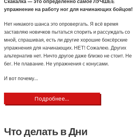
Скакалка — это определённо
самое
ЛУЧШЕЕ
упражнение на работу ног для начинающих бойцов!
Нет никакого шанса это опровергать. Я всё время
заставляю новичков пытаться спорить и рассуждать со
мной, спрашивая, есть ли другие хорошие боксёрские
упражнения для начинающих. НЕТ! Сожалею. Других
альтернатив нет. Ничто другое даже близко не стоит. Не
бег. Не плавание. Не упражнения с конусами.
И вот почему…
about
Подробнее…
Почему
Прыжки
со
Скакалкой
—
Что делать в Дни
это
УПРАЖНЕНИЕ