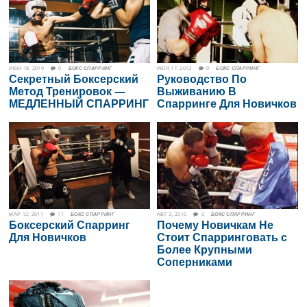
ИЮН 18, 2019
0
БОКС СПАРРИНГ
ИЮН 17, 2013
0
БОКС СПАРРИНГ
Секретный Боксерский
Руководство По
Метод Тренировок —
Выживанию В
МЕДЛЕННЫЙ СПАРРИНГ
Спарринге Для Новичков
МАР 12, 2011
11
БОКС СПАРРИНГ
АВГ 3, 2010
0
БОКС СПАРРИНГ
Боксерский Спарринг
Почему Новичкам Не
Для Новичков
Стоит Спарринговать с
Более Крупными
Соперниками