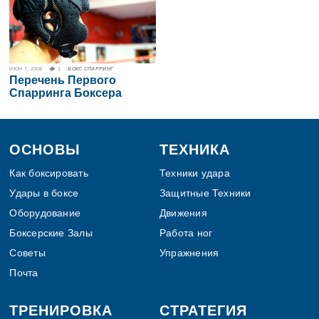
ИЮН 7, 2008
2
БОКС СПАРРИНГ
Перечень Первого
Спарринга Боксера
Footer
ОСНОВЫ
ТЕХНИКА
Как боксировать
Техники удара
Удары в боксе
Защитные Техники
Оборудование
Движения
Боксерские Залы
Работа ног
Советы
Упражнения
Почта
ТРЕНИРОВКА
СТРАТЕГИЯ