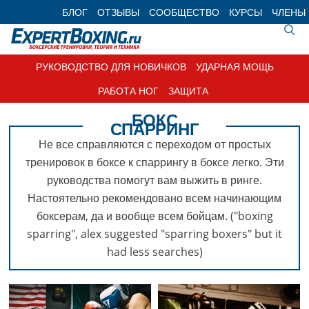
Skip
Skip
Skip
БЛОГ
ОТЗЫВЫ
СООБЩЕСТВО
КУРСЫ
ЧЛЕНЫ
to
to
to
primary
main
footer
navigation
content
РУКОВОДСТВО ДЛЯ НОВИЧКОВ
УДАРНАЯ МОЩЬ
РАБОТА НОГ
ЗАЩИТА
БОКС
СПАРРИНГ
Не все справляются с переходом от простых
тренировок в боксе к спаррингу в боксе легко. Эти
руководства помогут вам выжить в ринге.
Настоятельно рекомендовано всем начинающим
боксерам, да и вообще всем бойцам. ("boxing
sparring", alex suggested "sparring boxers" but it
had less searches)