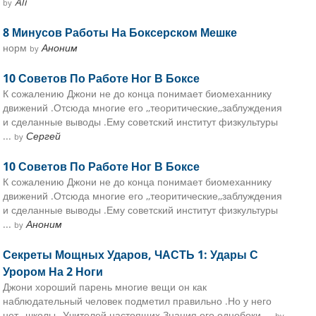
Ali
by
8 Минусов Работы На Боксерском Мешке
норм
Аноним
by
10 Советов По Работе Ног В Боксе
К сожалению Джони не до конца понимает биомеханнику
движений .Отсюда многие его ,,теоритические,,заблуждения
и сделанные выводы .Ему советский институт физкультуры
...
Сергей
by
10 Советов По Работе Ног В Боксе
К сожалению Джони не до конца понимает биомеханнику
движений .Отсюда многие его ,,теоритические,,заблуждения
и сделанные выводы .Ему советский институт физкультуры
...
Аноним
by
Секреты Мощных Ударов, ЧАСТЬ 1: Удары С
Урором На 2 Ноги
Джони хороший парень многие вещи он как
наблюдательный человек подметил правильно .Но у него
нет ,,школы ,,Учителей настоящих.Знания его однобоки ...
by