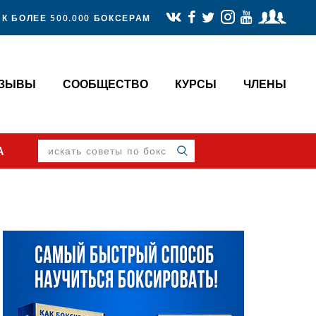
К БОЛЕЕ 500.000 БОКСЕРАМ
ТЗЫВЫ
СООБЩЕСТВО
КУРСЫ
ЧЛЕНЫ
искать
А
советы
по
боксу
Primary
Sidebar