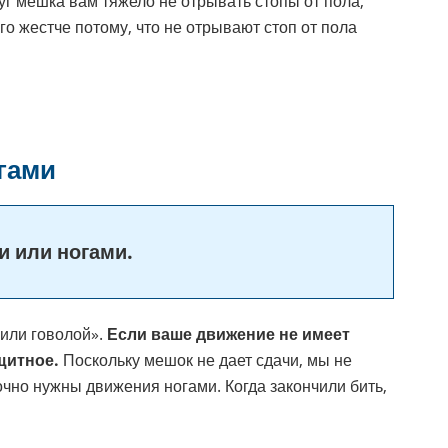
руг мешка вам тяжело не отрывать стопы от пола,
 жестче потому, что не отрывают стоп от пола
огами
 или ногами.
 или говолой».
Если ваше движение не имеет
щитное.
Поскольку мешок не дает сдачи, мы не
очно нужны движения ногами. Когда закончили бить,