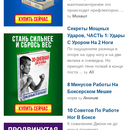
маятников»причём это
происходит нрефлекторно, ...
Михаил
by
Секреты Мощных
Ударов, ЧАСТЬ 1: Удары
С Урором На 2 Ноги
По ощущениям разница в
опоре на одну ногу и на две
велика и очевидна. Но
принцип тяни-толкай в конце
поста ...
Ali
by
8 Минусов Работы На
Боксерском Мешке
норм
Аноним
by
10 Советов По Работе
Ног В Боксе
К сожалению Джони не до
конца понимает