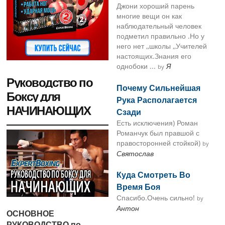
Джони хороший парень
многие вещи он как
наблюдательный человек
подметил правильно .Но у
него нет ,,школы ,,Учителей
настоящих.Знания его
однобоки ...
Я
by
Руководство по
Почему Сильнейшая
Боксу для
Рука Располагается
НАЧИНАЮЩИХ
Сзади
Есть исключения) Роман
Романчук был правшой с
правосторонней стойкой)
by
Святослав
Куда Смотреть Во
Время Боя
Спасибо.Очень сильно!
by
Антон
ОСНОВНОЕ
РУКОВОДСТВО по