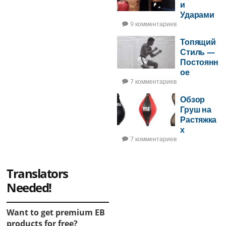
и
Ударами
9 комментариев
Топящий
Стиль —
Постоянн
ое
Давление
7 комментариев
Без
Обзор
Блокиро
Груш на
вки
Растяжка
Ударов
х
7 комментариев
Translators
Needed!
Want to get premium EB
products for free?