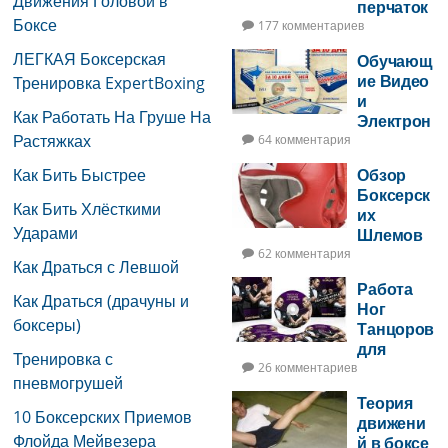
Движения Головой в
перчаток
Боксе
177 комментариев
ЛЕГКАЯ Боксерская
Обучающ
ие Видео
Тренировка ExpertBoxing
и
Как Работать На Груше На
Электрон
Растяжках
ная Книга
64 комментария
по Боксу
Как Бить Быстрее
Обзор
Боксерск
Как Бить Хлёсткими
их
Ударами
Шлемов
62 комментария
Как Драться с Левшой
Работа
Как Драться (драчуны и
Ног
боксеры)
Танцоров
для
Тренировка с
Бойцов
26 комментариев
пневмогрушей
Теория
10 Боксерских Приемов
движени
Флойда Мейвезера
й в боксе