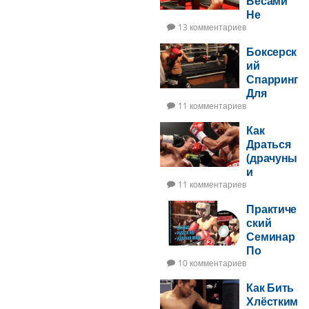
Весами
Не
Увеличит
13 комментариев
Ударную
Боксерск
Мощь
ий
Спарринг
Для
Новичков
11 комментариев
Как
Драться
(драчуны
и
боксеры)
11 комментариев
Практиче
ский
Семинар
По
Продвин
10 комментариев
утому
Как Бить
Боксу
Хлёстким