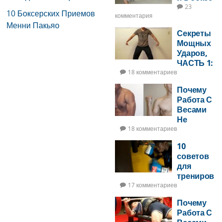
23
10 Боксерских Приемов
комментария
Менни Пакьяо
Секреты
Мощных
Ударов,
ЧАСТЬ 1:
Удары С
18 комментариев
Урором
Почему
На 2 Ноги
Работа С
Весами
Не
Увеличит
18 комментариев
Ударную
10
Мощь —
советов
ЧАСТЬ 2
для
трениров
ок на
17 комментариев
боксерск
Почему
ом мешке
Работа С