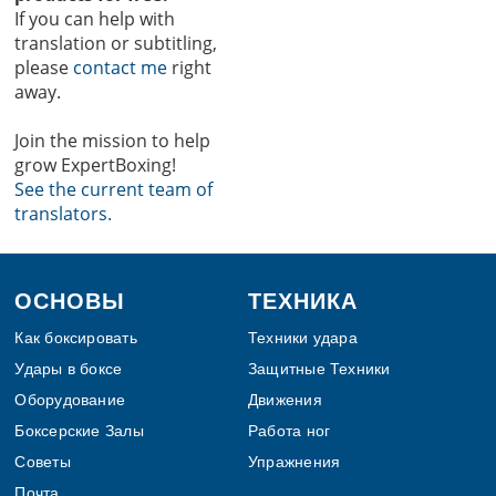
If you can help with
translation or subtitling,
please
contact me
right
away.
Join the mission to help
grow ExpertBoxing!
See the current team of
translators.
Footer
ОСНОВЫ
ТЕХНИКА
Как боксировать
Техники удара
Удары в боксе
Защитные Техники
Оборудование
Движения
Боксерские Залы
Работа ног
Советы
Упражнения
Почта