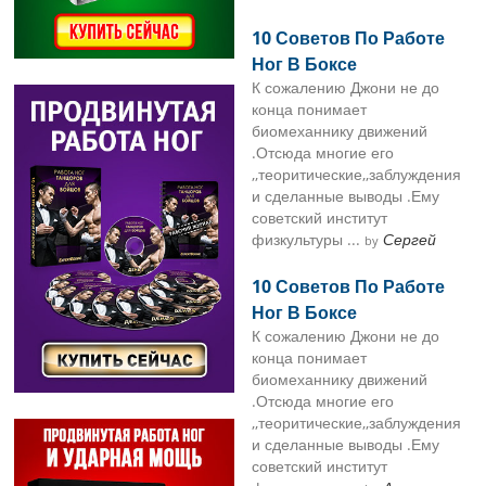
10 Советов По Работе
Ног В Боксе
К сожалению Джони не до
конца понимает
биомеханнику движений
.Отсюда многие его
,,теоритические,,заблуждения
и сделанные выводы .Ему
советский институт
физкультуры ...
Сергей
by
10 Советов По Работе
Ног В Боксе
К сожалению Джони не до
конца понимает
биомеханнику движений
.Отсюда многие его
,,теоритические,,заблуждения
и сделанные выводы .Ему
советский институт