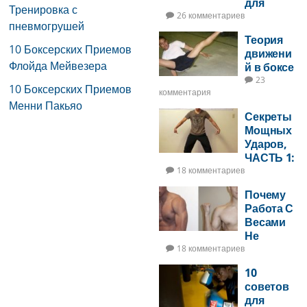
для
Тренировка с
Бойцов
26 комментариев
пневмогрушей
Теория
10 Боксерских Приемов
движени
Флойда Мейвезера
й в боксе
23
10 Боксерских Приемов
комментария
Менни Пакьяо
Секреты
Мощных
Ударов,
ЧАСТЬ 1:
Удары С
18 комментариев
Урором
Почему
На 2 Ноги
Работа С
Весами
Не
Увеличит
18 комментариев
Ударную
10
Мощь —
советов
ЧАСТЬ 2
для