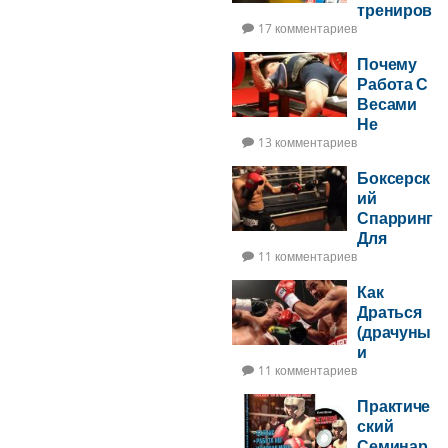
трениров
ок на
17 комментариев
боксерск
Почему
ом мешке
Работа С
Весами
Не
Увеличит
13 комментариев
Ударную
Боксерск
Мощь
ий
Спарринг
Для
Новичков
11 комментариев
Как
Драться
(драчуны
и
боксеры)
11 комментариев
Практиче
ский
Семинар