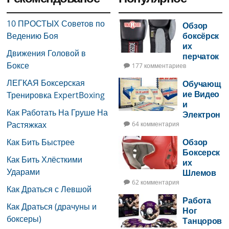
10 ПРОСТЫХ Советов по
Обзор
Ведению Боя
боксёрск
их
Движения Головой в
перчаток
Боксе
177 комментариев
ЛЕГКАЯ Боксерская
Обучающ
ие Видео
Тренировка ExpertBoxing
и
Как Работать На Груше На
Электрон
Растяжках
ная Книга
64 комментария
по Боксу
Как Бить Быстрее
Обзор
Боксерск
Как Бить Хлёсткими
их
Ударами
Шлемов
62 комментария
Как Драться с Левшой
Работа
Как Драться (драчуны и
Ног
боксеры)
Танцоров