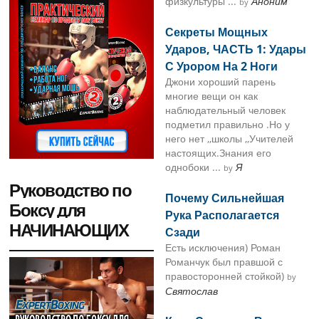
физкультуры ...
Аноним
by
Секреты Мощных
Ударов, ЧАСТЬ 1: Удары
С Урором На 2 Ноги
Джони хороший парень
многие вещи он как
наблюдательный человек
подметил правильно .Но у
него нет ,,школы ,,Учителей
настоящих.Знания его
однобоки ...
Я
by
Руководство по
Почему Сильнейшая
Боксу для
Рука Располагается
НАЧИНАЮЩИХ
Сзади
Есть исключения) Роман
Романчук был правшой с
правосторонней стойкой)
by
Святослав