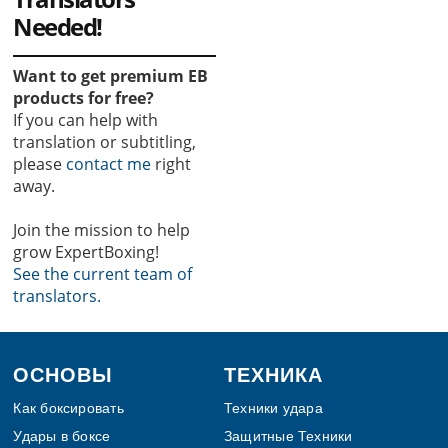
Needed!
Want to get premium EB
products for free?
If you can help with
translation or subtitling,
please
contact me
right
away.
Join the mission to help
grow ExpertBoxing!
See the current team of
translators.
Footer
ОСНОВЫ
ТЕХНИКА
Как боксировать
Техники удара
Удары в боксе
Защитные Техники