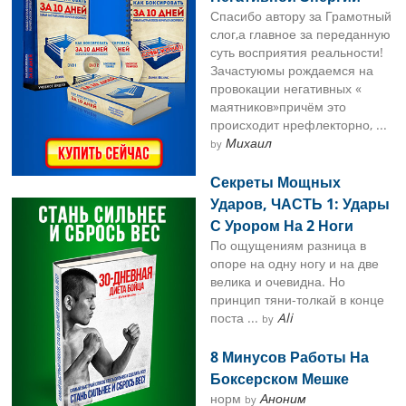
Спасибо автору за Грамотный
слог,а главное за переданную
суть восприятия реальности!
Зачастуюмы рождаемся на
провокации негативных «
маятников»причём это
происходит нрефлекторно, ...
Михаил
by
Секреты Мощных
Ударов, ЧАСТЬ 1: Удары
С Урором На 2 Ноги
По ощущениям разница в
опоре на одну ногу и на две
велика и очевидна. Но
принцип тяни-толкай в конце
поста ...
Ali
by
8 Минусов Работы На
Боксерском Мешке
норм
Аноним
by