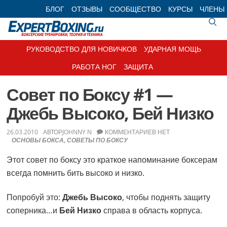
Skip
Skip
Skip
Skip
БЛОГ
ОТЗЫВЫ
СООБЩЕСТВО
КУРСЫ
ЧЛЕНЫ
to
to
to
to
primary
main
primary
footer
navigation
content
sidebar
РУКОВОДСТВО ДЛЯ НОВИЧКОВ
УДАРНАЯ МОЩЬ
РАБОТА НОГ
ЗАЩИТА
Совет по Боксу #1 —
Джебь Высоко, Бей Низко
26.03.2010
АВТОР
JOHNNY N
КОММЕНТАРИЕВ НЕТ
ОСНОВЫ БОКСА
,
СОВЕТЫ ПО БОКСУ
Этот совет по боксу это краткое напоминание боксерам
всегда помнить бить высоко и низко.
Попробуй это:
Джебь Высоко
, чтобы поднять защиту
соперника…и
Бей Низко
справа в область корпуса.