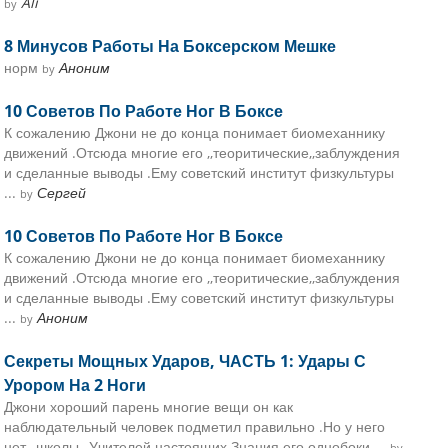
Ali
by
8 Минусов Работы На Боксерском Мешке
норм
Аноним
by
10 Советов По Работе Ног В Боксе
К сожалению Джони не до конца понимает биомеханнику
движений .Отсюда многие его ,,теоритические,,заблуждения
и сделанные выводы .Ему советский институт физкультуры
...
Сергей
by
10 Советов По Работе Ног В Боксе
К сожалению Джони не до конца понимает биомеханнику
движений .Отсюда многие его ,,теоритические,,заблуждения
и сделанные выводы .Ему советский институт физкультуры
...
Аноним
by
Секреты Мощных Ударов, ЧАСТЬ 1: Удары С
Урором На 2 Ноги
Джони хороший парень многие вещи он как
наблюдательный человек подметил правильно .Но у него
нет ,,школы ,,Учителей настоящих.Знания его однобоки ...
by