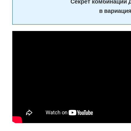
Секрет комбинации
в вариация