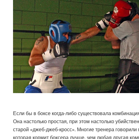
Если бы в боксе когда-либо существовала комбинаци
Она настолько простая, при этом настолько убийстве
старой «джеб-джеб-кросс». Многие тренера говорили м
которая кормит боксера лучше, чем любая другая комб