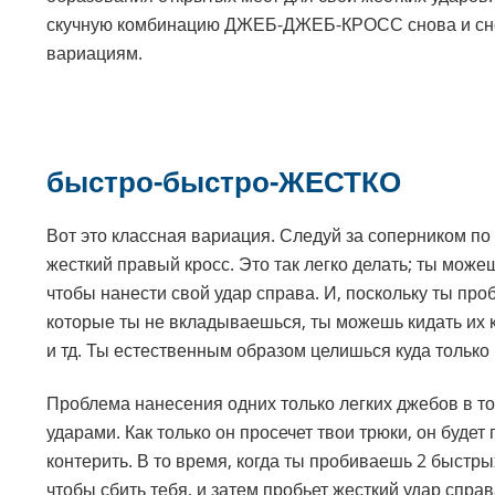
скучную комбинацию ДЖЕБ-ДЖЕБ-КРОСС снова и сно
вариациям.
быстро-быстро-ЖЕСТКО
Вот это классная вариация. Следуй за соперником по р
жесткий правый кросс. Это так легко делать; ты мож
чтобы нанести свой удар справа. И, поскольку ты пр
которые ты не вкладываешься, ты можешь кидать их ку
и тд. Ты естественным образом целишься куда только 
Проблема нанесения одних только легких джебов в то
ударами. Как только он просечет твои трюки, он будет
контерить. В то время, когда ты пробиваешь 2 быстры
чтобы сбить тебя, и затем пробьет жесткий удар спра