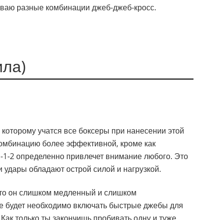
биваю разные комбинации джеб-джеб-кросс.
ила)
 которому учатся все боксеры при нанесении этой
 комбинацию более эффективной, кроме как
 1-1-2 определенно привлечет внимание любого. Это
и удары обладают острой силой и нагрузкой.
о он слишком медленный и слишком
бе будет необходимо включать быстрые джебы для
 Как только ты закончишь пробивать одну и туже