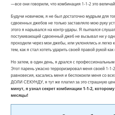
—все они говорили, что комбинация 1-1-2 это велича
Будучи новичком, я не был достаточно мудрым для то
сдвоенных джебов не только заставляло мою руку уста
этого я нарывался на контр-удары. Я
пытался
слушат
постукивающий сдвоенный джеб не вызывал ни у одно
проходили через мои джебы, или уклонялись и легко
тем, как я стал хотеть ударить своей правой рукой как
Но затем, в один день, я дрался с профессиональны
Этот парень ужасно терроризировал меня своей 1-1-
равновесия, касались меня и беспокоили меня со всех
ДОЛИ СЕКУНДУ, я тут же платил за это страшную цену
минут, я узнал секрет комбинации 1-1-2, котором
месяцы!