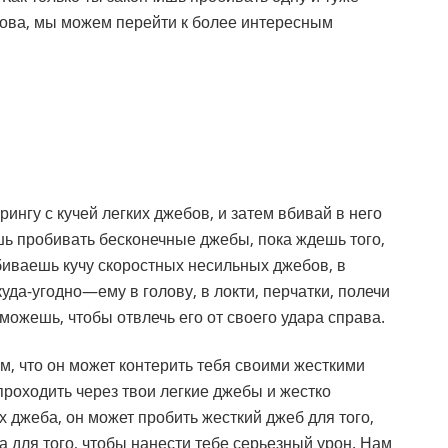
ва, мы можем перейти к более интересным
ингу с кучей легких джебов, и затем вбивай в него
ешь пробивать бесконечные джебы, пока ждешь того,
обиваешь кучу скоростных несильных джебов, в
да-угодно—ему в голову, в локти, перчатки, полечи
можешь, чтобы отвлечь его от своего удара справа.
м, что он может контерить тебя своими жесткими
 проходить через твои легкие джебы и жестко
х джеба, он может пробить жесткий джеб для того,
ва для того, чтобы нанести тебе серьезный урон. Нам