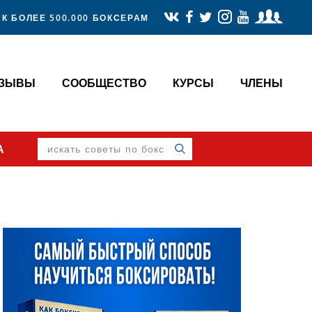
К БОЛЕЕ 500.000 БОКСЕРАМ
ТЗЫВЫ
СООБЩЕСТВО
КУРСЫ
ЧЛЕНЫ
искать
А
советы
по
боксу
Primary
Sidebar