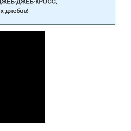
 ДЖЕБ-ДЖЕБ-КРОСС,
х джебов!