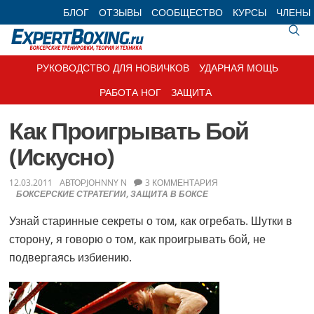
Skip
Skip
Skip
Skip
БЛОГ
ОТЗЫВЫ
СООБЩЕСТВО
КУРСЫ
ЧЛЕНЫ
to
to
to
to
primary
main
primary
footer
navigation
content
sidebar
РУКОВОДСТВО ДЛЯ НОВИЧКОВ
УДАРНАЯ МОЩЬ
РАБОТА НОГ
ЗАЩИТА
Как Проигрывать Бой
(Искусно)
12.03.2011
АВТОР
JOHNNY N
3 КОММЕНТАРИЯ
БОКСЕРСКИЕ СТРАТЕГИИ
,
ЗАЩИТА В БОКСЕ
Узнай старинные секреты о том, как огребать. Шутки в
сторону, я говорю о том, как проигрывать бой, не
подвергаясь избиению.