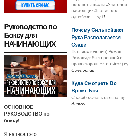
него нет ,,школы ,,Учителей
настоящих.Знания его
однобоки ...
Я
by
Руководство по
Почему Сильнейшая
Боксу для
Рука Располагается
НАЧИНАЮЩИХ
Сзади
Есть исключения) Роман
Романчук был правшой с
правосторонней стойкой)
by
Святослав
Куда Смотреть Во
Время Боя
Спасибо.Очень сильно!
by
Антон
ОСНОВНОЕ
РУКОВОДСТВО по
боксу!
Я написал это