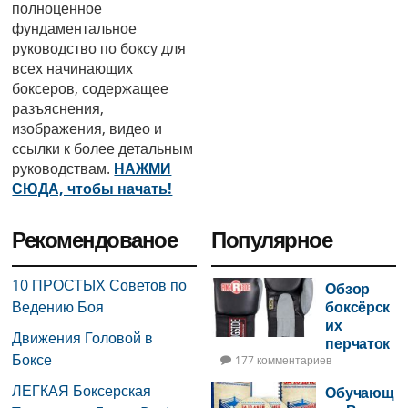
полноценное
фундаментальное
руководство по боксу для
всех начинающих
боксеров, содержащее
разъяснения,
изображения, видео и
ссылки к более детальным
руководствам.
НАЖМИ
СЮДА, чтобы начать!
Рекомендованое
Популярное
10 ПРОСТЫХ Советов по
Обзор
Ведению Боя
боксёрск
их
Движения Головой в
перчаток
Боксе
177 комментариев
ЛЕГКАЯ Боксерская
Обучающ