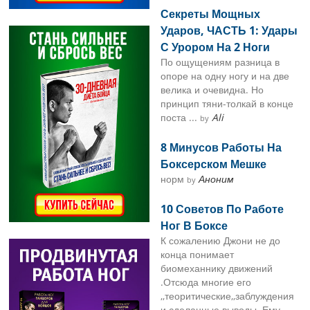
Секреты Мощных
Ударов, ЧАСТЬ 1: Удары
С Урором На 2 Ноги
По ощущениям разница в
опоре на одну ногу и на две
велика и очевидна. Но
принцип тяни-толкай в конце
поста ...
Ali
by
8 Минусов Работы На
Боксерском Мешке
норм
Аноним
by
10 Советов По Работе
Ног В Боксе
К сожалению Джони не до
конца понимает
биомеханнику движений
.Отсюда многие его
,,теоритические,,заблуждения
и сделанные выводы .Ему