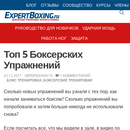
Skip
Skip
Skip
Skip
БЛОГ
ОТЗЫВЫ
СООБЩЕСТВО
КУРСЫ
ЧЛЕНЫ
to
to
to
to
primary
main
primary
footer
navigation
content
sidebar
РУКОВОДСТВО ДЛЯ НОВИЧКОВ
УДАРНАЯ МОЩЬ
РАБОТА НОГ
ЗАЩИТА
Топ 5 Боксерских
Упражнений
25.12.2011
АВТОР
JOHNNY N
1 КОММЕНТАРИЙ
БОКС ТРЕНИРОВКА
,
БОКСЕРСКИЕ ТРЕНИРОВКИ
Сколько новых упражнений вы узнали с тех пор, как
начали заниматься боксом? Сколько упражнений вы
попробовали и затем больше никогда не использовали
снова?
Если посчитать все, что мы видели в зале, в видео по