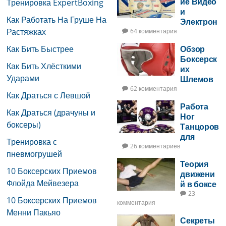
ие Видео
Тренировка ExpertBoxing
и
Как Работать На Груше На
Электрон
Растяжках
ная Книга
64 комментария
по Боксу
Как Бить Быстрее
Обзор
Боксерск
Как Бить Хлёсткими
их
Ударами
Шлемов
62 комментария
Как Драться с Левшой
Работа
Как Драться (драчуны и
Ног
боксеры)
Танцоров
для
Тренировка с
Бойцов
26 комментариев
пневмогрушей
Теория
10 Боксерских Приемов
движени
Флойда Мейвезера
й в боксе
23
10 Боксерских Приемов
комментария
Менни Пакьяо
Секреты