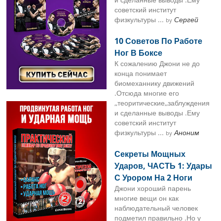
советский институт
физкультуры ...
Сергей
by
10 Советов По Работе
Ног В Боксе
К сожалению Джони не до
конца понимает
биомеханнику движений
.Отсюда многие его
,,теоритические,,заблуждения
и сделанные выводы .Ему
советский институт
физкультуры ...
Аноним
by
Секреты Мощных
Ударов, ЧАСТЬ 1: Удары
С Урором На 2 Ноги
Джони хороший парень
многие вещи он как
наблюдательный человек
подметил правильно .Но у