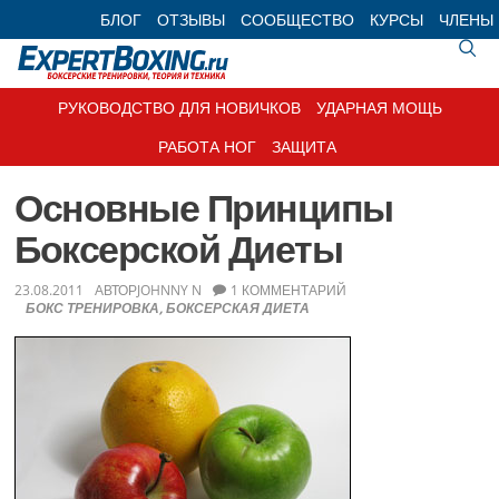
Skip
Skip
Skip
Skip
БЛОГ
ОТЗЫВЫ
СООБЩЕСТВО
КУРСЫ
ЧЛЕНЫ
to
to
to
to
primary
main
primary
footer
navigation
content
sidebar
РУКОВОДСТВО ДЛЯ НОВИЧКОВ
УДАРНАЯ МОЩЬ
РАБОТА НОГ
ЗАЩИТА
Основные Принципы
Боксерской Диеты
23.08.2011
АВТОР
JOHNNY N
1 КОММЕНТАРИЙ
БОКС ТРЕНИРОВКА
,
БОКСЕРСКАЯ ДИЕТА