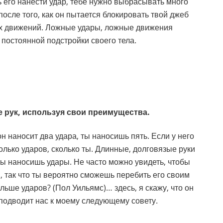
ь его нанести удар, тебе нужно выбрасывать много
после того, как он пытается блокировать твой джеб
ых движений. Ложные удары, ложные движения
 постоянной подстройки своего тела.
не рук, используя свои преимущества.
он наносит два удара, ты наносишь пять. Если у него
олько ударов, сколько ты. Длинные, долговязые руки
 ты наносишь удары. Не часто можно увидеть, чтобы
 так что ты вероятно сможешь перебить его своим
ьше ударов? (Пол Уильямс)… здесь, я скажу, что он
подводит нас к моему следующему совету.