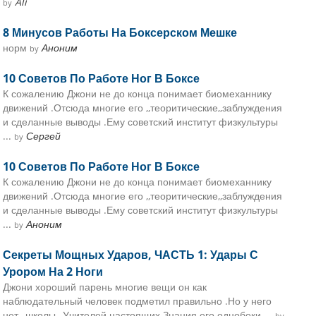
Ali
by
8 Минусов Работы На Боксерском Мешке
норм
Аноним
by
10 Советов По Работе Ног В Боксе
К сожалению Джони не до конца понимает биомеханнику
движений .Отсюда многие его ,,теоритические,,заблуждения
и сделанные выводы .Ему советский институт физкультуры
...
Сергей
by
10 Советов По Работе Ног В Боксе
К сожалению Джони не до конца понимает биомеханнику
движений .Отсюда многие его ,,теоритические,,заблуждения
и сделанные выводы .Ему советский институт физкультуры
...
Аноним
by
Секреты Мощных Ударов, ЧАСТЬ 1: Удары С
Урором На 2 Ноги
Джони хороший парень многие вещи он как
наблюдательный человек подметил правильно .Но у него
нет ,,школы ,,Учителей настоящих.Знания его однобоки ...
by