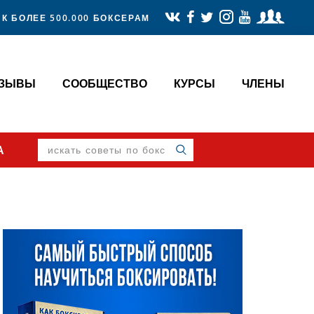
К БОЛЕЕ 500.000 БОКСЕРАМ
ТЗЫВЫ
СООБЩЕСТВО
КУРСЫ
ЧЛЕНЫ
искать
А
советы
по
боксу
Primary
Sidebar