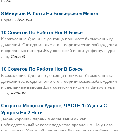
Ali
by
8 Минусов Работы На Боксерском Мешке
норм
Аноним
by
10 Советов По Работе Ног В Боксе
К сожалению Джони не до конца понимает биомеханнику
движений .Отсюда многие его ,,теоритические,,заблуждения
и сделанные выводы .Ему советский институт физкультуры
...
Сергей
by
10 Советов По Работе Ног В Боксе
К сожалению Джони не до конца понимает биомеханнику
движений .Отсюда многие его ,,теоритические,,заблуждения
и сделанные выводы .Ему советский институт физкультуры
...
Аноним
by
Секреты Мощных Ударов, ЧАСТЬ 1: Удары С
Урором На 2 Ноги
Джони хороший парень многие вещи он как
наблюдательный человек подметил правильно .Но у него
нет ,,школы ,,Учителей настоящих.Знания его однобоки ...
by