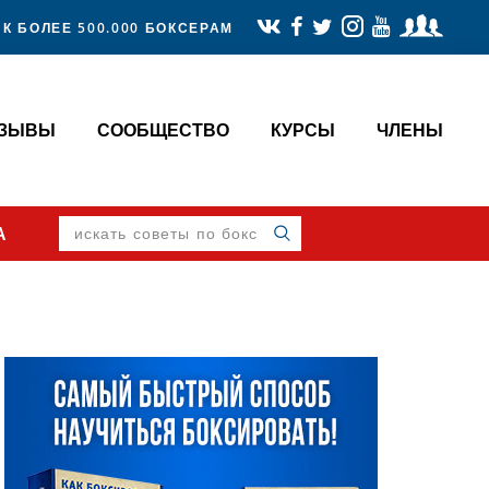
К БОЛЕЕ 500.000 БОКСЕРАМ
ТЗЫВЫ
СООБЩЕСТВО
КУРСЫ
ЧЛЕНЫ
искать
А
советы
по
боксу
Primary
Sidebar