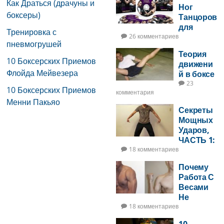
Как Драться (драчуны и
Ног
боксеры)
Танцоров
для
Тренировка с
Бойцов
26 комментариев
пневмогрушей
Теория
10 Боксерских Приемов
движени
Флойда Мейвезера
й в боксе
23
10 Боксерских Приемов
комментария
Менни Пакьяо
Секреты
Мощных
Ударов,
ЧАСТЬ 1:
Удары С
18 комментариев
Урором
Почему
На 2 Ноги
Работа С
Весами
Не
Увеличит
18 комментариев
Ударную