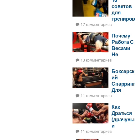
10
Мощь —
советов
ЧАСТЬ 2
для
трениров
ок на
17 комментариев
боксерск
Почему
ом мешке
Работа С
Весами
Не
Увеличит
13 комментариев
Ударную
Боксерск
Мощь
ий
Спарринг
Для
Новичков
11 комментариев
Как
Драться
(драчуны
и
боксеры)
11 комментариев