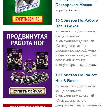
Боксерском Мешке
норм
Аноним
by
10 Советов По Работе
Ног В Боксе
К сожалению Джони не до
конца понимает
биомеханнику движений
.Отсюда многие его
,,теоритические,,заблуждения
и сделанные выводы .Ему
советский институт
физкультуры ...
Сергей
by
10 Советов По Работе
Ног В Боксе
К сожалению Джони не до
конца понимает
биомеханнику движений
.Отсюда многие его
,,теоритические,,заблуждения