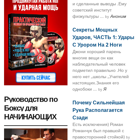
и сделанные выводы .Ему
советский институт
физкультуры ...
Аноним
by
Секреты Мощных
Ударов, ЧАСТЬ 1: Удары
С Урором На 2 Ноги
Джони хороший парень
многие вещи он как
наблюдательный человек
подметил правильно .Но у
него нет ,,школы ,,Учителей
настоящих.Знания его
однобоки ...
Я
by
Руководство по
Почему Сильнейшая
Боксу для
Рука Располагается
НАЧИНАЮЩИХ
Сзади
Есть исключения) Роман
Романчук был правшой с
правосторонней стойкой)
by