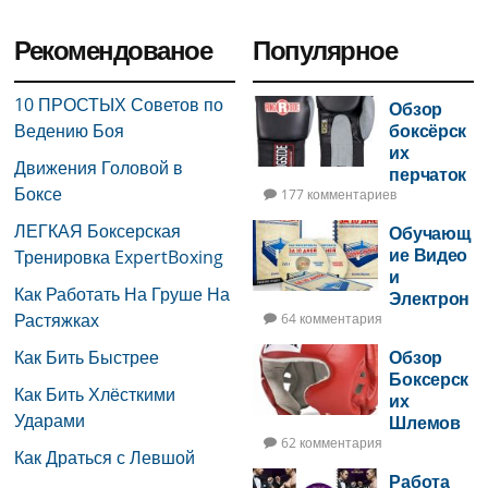
Рекомендованое
Популярное
10 ПРОСТЫХ Советов по
Обзор
Ведению Боя
боксёрск
их
Движения Головой в
перчаток
Боксе
177 комментариев
ЛЕГКАЯ Боксерская
Обучающ
ие Видео
Тренировка ExpertBoxing
и
Как Работать На Груше На
Электрон
Растяжках
ная Книга
64 комментария
по Боксу
Как Бить Быстрее
Обзор
Боксерск
Как Бить Хлёсткими
их
Ударами
Шлемов
62 комментария
Как Драться с Левшой
Работа