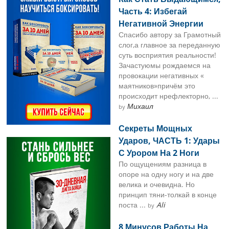
Часть 4: Избегай
Негативной Энергии
Спасибо автору за Грамотный
слог,а главное за переданную
суть восприятия реальности!
Зачастуюмы рождаемся на
провокации негативных «
маятников»причём это
происходит нрефлекторно, ...
Михаил
by
Секреты Мощных
Ударов, ЧАСТЬ 1: Удары
С Урором На 2 Ноги
По ощущениям разница в
опоре на одну ногу и на две
велика и очевидна. Но
принцип тяни-толкай в конце
поста ...
Ali
by
8 Минусов Работы На