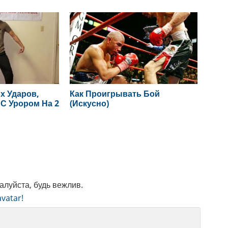
 Ударов,
Как Проигрывать Бой
С Урором На 2
(Искусно)
луйста, будь вежлив.
vatar!