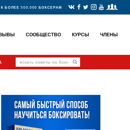
К БОЛЕЕ 500.000 БОКСЕРАМ
ТЗЫВЫ
СООБЩЕСТВО
КУРСЫ
ЧЛЕНЫ
искать
А
советы
по
боксу
Primary
Sidebar