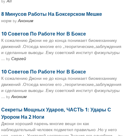
Ali
by
8 Минусов Работы На Боксерском Мешке
норм
Аноним
by
10 Советов По Работе Ног В Боксе
К сожалению Джони не до конца понимает биомеханнику
движений .Отсюда многие его ,,теоритические,,заблуждения
и сделанные выводы .Ему советский институт физкультуры
...
Сергей
by
10 Советов По Работе Ног В Боксе
К сожалению Джони не до конца понимает биомеханнику
движений .Отсюда многие его ,,теоритические,,заблуждения
и сделанные выводы .Ему советский институт физкультуры
...
Аноним
by
Секреты Мощных Ударов, ЧАСТЬ 1: Удары С
Урором На 2 Ноги
Джони хороший парень многие вещи он как
наблюдательный человек подметил правильно .Но у него
нет ,,школы ,,Учителей настоящих.Знания его однобоки ...
by