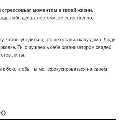
 стрессовым моментом в твоей жизни.
гда-либо делал, поэтому это естественно,
, чтобы убедиться, что не оставил капу дома. Люди
арковке. Ты ощущаешь себя организатором свадеб.
отов ли ты.
 к бою, чтобы ты мог сфокусироваться на своем
ою