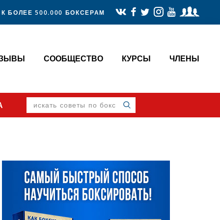
К БОЛЕЕ 500.000 БОКСЕРАМ
ТЗЫВЫ
СООБЩЕСТВО
КУРСЫ
ЧЛЕНЫ
искать
А
советы
по
боксу
Primary
Sidebar