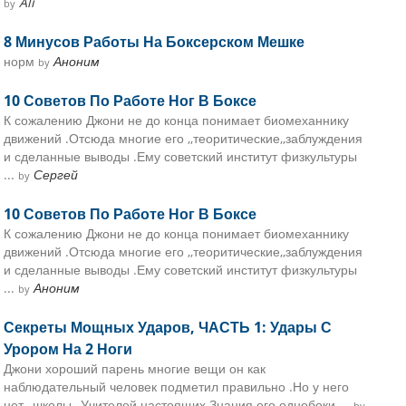
Ali
by
8 Минусов Работы На Боксерском Мешке
норм
Аноним
by
10 Советов По Работе Ног В Боксе
К сожалению Джони не до конца понимает биомеханнику
движений .Отсюда многие его ,,теоритические,,заблуждения
и сделанные выводы .Ему советский институт физкультуры
...
Сергей
by
10 Советов По Работе Ног В Боксе
К сожалению Джони не до конца понимает биомеханнику
движений .Отсюда многие его ,,теоритические,,заблуждения
и сделанные выводы .Ему советский институт физкультуры
...
Аноним
by
Секреты Мощных Ударов, ЧАСТЬ 1: Удары С
Урором На 2 Ноги
Джони хороший парень многие вещи он как
наблюдательный человек подметил правильно .Но у него
нет ,,школы ,,Учителей настоящих.Знания его однобоки ...
by