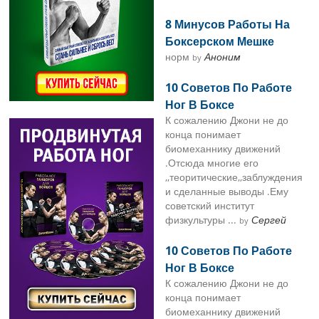
8 Минусов Работы На
Боксерском Мешке
норм
Аноним
by
10 Советов По Работе
Ног В Боксе
К сожалению Джони не до
конца понимает
биомеханнику движений
.Отсюда многие его
,,теоритические,,заблуждения
и сделанные выводы .Ему
советский институт
физкультуры ...
Сергей
by
10 Советов По Работе
Ног В Боксе
К сожалению Джони не до
конца понимает
биомеханнику движений