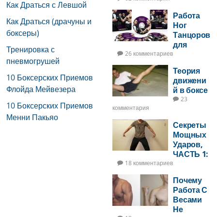
Как Драться с Левшой
Работа
Как Драться (драчуны и
Ног
боксеры)
Танцоров
для
Тренировка с
Бойцов
26 комментариев
пневмогрушей
Теория
10 Боксерских Приемов
движени
Флойда Мейвезера
й в боксе
23
10 Боксерских Приемов
комментария
Менни Пакьяо
Секреты
Мощных
Ударов,
ЧАСТЬ 1:
Удары С
18 комментариев
Урором
Почему
На 2 Ноги
Работа С
Весами
Не