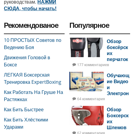
руководствам.
НАЖМИ
СЮДА, чтобы начать!
Рекомендованое
Популярное
10 ПРОСТЫХ Советов по
Обзор
Ведению Боя
боксёрск
их
Движения Головой в
перчаток
Боксе
177 комментариев
ЛЕГКАЯ Боксерская
Обучающ
ие Видео
Тренировка ExpertBoxing
и
Как Работать На Груше На
Электрон
Растяжках
ная Книга
64 комментария
по Боксу
Как Бить Быстрее
Обзор
Боксерск
Как Бить Хлёсткими
их
Ударами
Шлемов
62 комментария