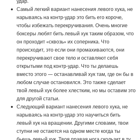
удар.
Самый легкий вариант нанесения левого хука, не
нарываясь на контр-удар это бить его короче,
чтобы избежать перекручивания. Очень многие
боксеры любят бить левый хук таким образом, что
он проходит «сквозь» их соперника. Что
происходит, это если они промахиваются, они
перекручивают свое тело и оставляют себя
открытыми под контр-удар. Что ты делаешь
вместо этого — останавливай хук там, где он бы в
любом случае остановился. Это также сделает
твой левый хук более хлестким, но мы оставим это
для другой статьи.
Следующий вариант нанесения левого хука, не
нарываясь на контр-удар это научиться бить
левый хук на вращении. Другими словами, твои
ступни не остаются на одном месте когда ты
бьешь левый хук. Твоя правая нога скользит в ту