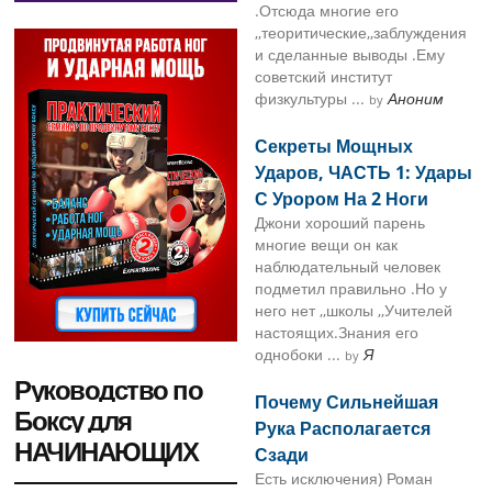
.Отсюда многие его
,,теоритические,,заблуждения
и сделанные выводы .Ему
советский институт
физкультуры ...
Аноним
by
Секреты Мощных
Ударов, ЧАСТЬ 1: Удары
С Урором На 2 Ноги
Джони хороший парень
многие вещи он как
наблюдательный человек
подметил правильно .Но у
него нет ,,школы ,,Учителей
настоящих.Знания его
однобоки ...
Я
by
Руководство по
Почему Сильнейшая
Боксу для
Рука Располагается
НАЧИНАЮЩИХ
Сзади
Есть исключения) Роман