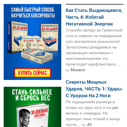
Sidebar
Как Стать Выдающимся,
Часть 4: Избегай
Негативной Энергии
Спасибо автору за Грамотный
слог,а главное за переданную
суть восприятия реальности!
Зачастуюмы рождаемся на
провокации негативных «
маятников»причём это
происходит нрефлекторно, ...
Михаил
by
Секреты Мощных
Ударов, ЧАСТЬ 1: Удары
С Урором На 2 Ноги
По ощущениям разница в
опоре на одну ногу и на две
велика и очевидна. Но
принцип тяни-толкай в конце
поста ...
Ali
by