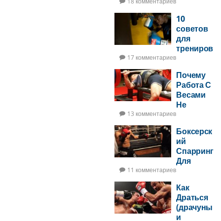
Увеличит
18 комментариев
Ударную
10
Мощь —
советов
ЧАСТЬ 2
для
трениров
ок на
17 комментариев
боксерск
Почему
ом мешке
Работа С
Весами
Не
Увеличит
13 комментариев
Ударную
Боксерск
Мощь
ий
Спарринг
Для
Новичков
11 комментариев
Как
Драться
(драчуны
и