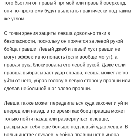
того бьет ли он правый прямой или правый оверхенд,
они по-прежнему будут вылетать практически под таким
же углом.
С точки зрения защиты левша довольно таки в
безопасности, поскольку он прячется за левой рукой
бойца правши. Левый джеб и левый хук правши не
могут эффективно попасть (если вообще могут), а
правая рука блокирована его левой рукой. Даже если
правша выбрасывает удар справа, левша может легко
уйти от него, убрав голову в левую сторону правши или
сделав небольшой шаг влево правши.
Левша также может передвигаться куда захочет и уйти
вперед или назад, в то время как боец правша может
только пойти назад или развернуться к левше,
раскрывая себя еще больше под левый удар левши. В
большинстве случаев, у бойца правши нет выбора,