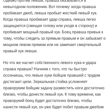
Однако против левши, правша оказывается в
невыгодном положении. Вот почему: когда правша
пробивает джеб, левша пробьет жесткий левый хук.
Когда правша пробивает удар справа, левша легко
защищается (смещая голову или уходя в сторону) и
пробивает мощный правый хук. Боец правша привык к
тому, чтобы следить за прямым правым и он забывает о
мощном левом прямом или не замечает смертельный
правый хук левши.
Но что же насчет собственного левого хука и удара
справа правши? Начнем с того, что ты быстро
осознаешь, что левые хуки бойцов правшей с трудом
достигают цели. Зеркальная стойка усложняет
праворуким бойцам задачу разместить ноги достаточно
близко, чтобы донести левый хук. К тому времени, как
праворукий боец будет достаточно близко, чтобы
нанести левый хук, он уже будет побит правым джебом