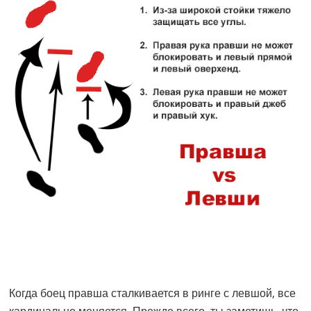
Когда боец правша сталкивается в ринге с левшой, все
кардинально меняется. Прежде всего, ты заметишь, что