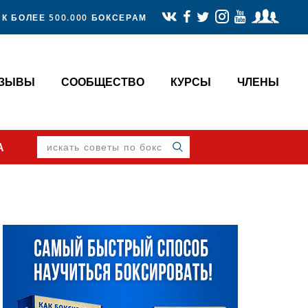
К БОЛЕЕ 500.000 БОКСЕРАМ
ТЗЫВЫ
СООБЩЕСТВО
КУРСЫ
ЧЛЕНЫ
искать
А
советы
по
боксу
Primary
Sidebar