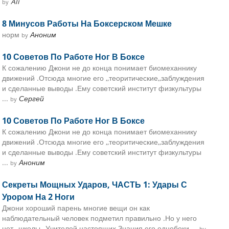
Ali
by
8 Минусов Работы На Боксерском Мешке
норм
Аноним
by
10 Советов По Работе Ног В Боксе
К сожалению Джони не до конца понимает биомеханнику
движений .Отсюда многие его ,,теоритические,,заблуждения
и сделанные выводы .Ему советский институт физкультуры
...
Сергей
by
10 Советов По Работе Ног В Боксе
К сожалению Джони не до конца понимает биомеханнику
движений .Отсюда многие его ,,теоритические,,заблуждения
и сделанные выводы .Ему советский институт физкультуры
...
Аноним
by
Секреты Мощных Ударов, ЧАСТЬ 1: Удары С
Урором На 2 Ноги
Джони хороший парень многие вещи он как
наблюдательный человек подметил правильно .Но у него
нет ,,школы ,,Учителей настоящих.Знания его однобоки ...
by