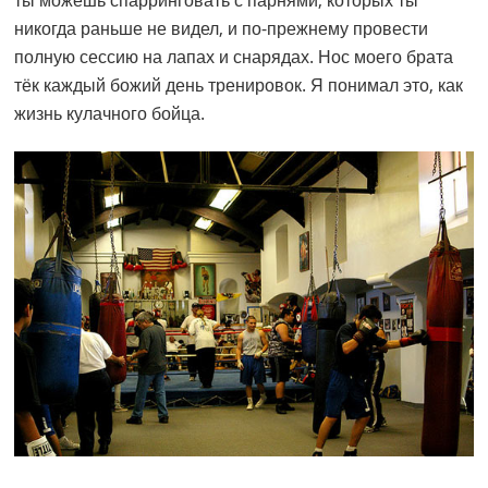
ты можешь спарринговать с парнями, которых ты
никогда раньше не видел, и по-прежнему провести
полную сессию на лапах и снарядах. Нос моего брата
тёк каждый божий день тренировок. Я понимал это, как
жизнь кулачного бойца.