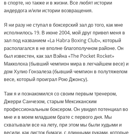
в спорте, но также и в жизни. Все любят истории
андердога и/или истории возвращения.
Я ни разу не ступал в боксерский зал до того, как мне
исполнилось 19. В июне 2004, мой друг привел меня в
зал под названием «La Habra Boxing Club», который
располагался в не вполне благополучном районе. Он
был известен, как зал Вэйна «The Pocket Rocket»
Макколоха (бывший чемпион мира в легчайшем весе) и
дом Хулио Гонзалеза (бывший чемпион в полутяжелом
весе, который проиграл Рою Джонсу).
Там я и познакомился со своим первым тренером,
Джерри Санчезом, старым Мексиканским
профессиональным боксером. Он увидел потенциал во
мне и в моем младшем брате с первого дня. Мы
схватывали все на лету, при этом мы были худыми и
весили, как листок бумаги, с длинными руками, которые