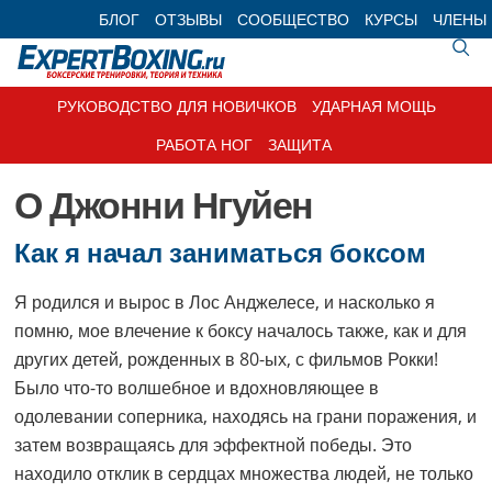
Skip
Skip
Skip
Skip
БЛОГ
ОТЗЫВЫ
СООБЩЕСТВО
КУРСЫ
ЧЛЕНЫ
to
to
to
to
primary
main
primary
footer
navigation
content
sidebar
РУКОВОДСТВО ДЛЯ НОВИЧКОВ
УДАРНАЯ МОЩЬ
РАБОТА НОГ
ЗАЩИТА
О Джонни Нгуйен
Как я начал заниматься боксом
Я родился и вырос в Лос Анджелесе, и насколько я
помню, мое влечение к боксу началось также, как и для
других детей, рожденных в 80-ых, с фильмов Рокки!
Было что-то волшебное и вдохновляющее в
одолевании соперника, находясь на грани поражения, и
затем возвращаясь для эффектной победы. Это
находило отклик в сердцах множества людей, не только